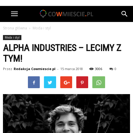
Strona główna
Moda i styl
Moda i styl
ALPHA INDUSTRIES – LECIMY Z
TYM!
Przez
Redakcja Cowmiescie.pl
-
15 marca 2018
3006
0