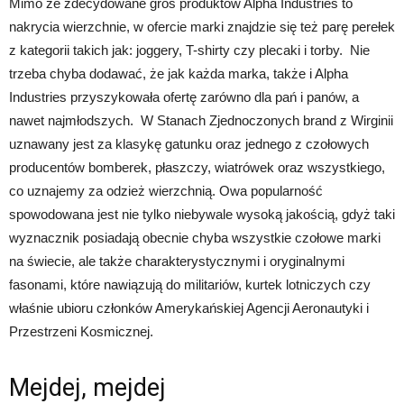
Mimo że zdecydowane gros produktów Alpha Industries to
nakrycia wierzchnie, w ofercie marki znajdzie się też parę perełek
z kategorii takich jak: joggery, T-shirty czy plecaki i torby. Nie
trzeba chyba dodawać, że jak każda marka, także i Alpha
Industries przyszykowała ofertę zarówno dla pań i panów, a
nawet najmłodszych. W Stanach Zjednoczonych brand z Wirginii
uznawany jest za klasykę gatunku oraz jednego z czołowych
producentów bomberek, płaszczy, wiatrówek oraz wszystkiego,
co uznajemy za odzież wierzchnią. Owa popularność
spowodowana jest nie tylko niebywale wysoką jakością, gdyż taki
wyznacznik posiadają obecnie chyba wszystkie czołowe marki
na świecie, ale także charakterystycznymi i oryginalnymi
fasonami, które nawiązują do militariów, kurtek lotniczych czy
właśnie ubioru członków Amerykańskiej Agencji Aeronautyki i
Przestrzeni Kosmicznej.
Mejdej, mejdej