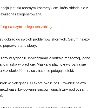
Esencja jest skutecznym kosmetykiem, który składa się z
nawilżona i zregenerowana.
ifting-na-czym-polega-ten-zabieg/
eży dobrać do swoich problemów skórnych. Serum należy
u poprawy stanu skóry.
2 razy w tygodniu. Wyróżniamy 2 rodzaje maseczej, jedna
ga to maska w płachcie. Maska w płachcie wyróżnia się
przez około 20 min, co znacznie potęguje efekt.
rok w pielęgnacji. O skórę okolic oczu również należy
możliwia zlikwidowanie sińców i opuchlizny pod oczami.
ć.