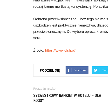
Nawilżanie – azjatki krem nawilżający aplikują
rodzaj kremu ma tłustą konsystencję. Po aplik
Ochrona przeciwsłoneczna – bez tego nie ma 
uszkodzeń jest praktycznie niemożliwa, dlateg
przeciwsłonecznym. Do wyboru oprócz kremów,
sera.
Źródło:
https://www.olsh.pl/
PODZIEL SIĘ
Facebook
Twit
Poprzedni artykuł
SYLWESTROWY BANKIET W HOTELU – DLA
KOGO?