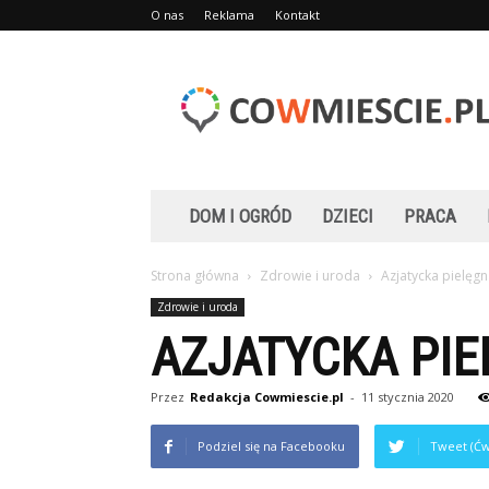
O nas
Reklama
Kontakt
Cowmiescie.pl
DOM I OGRÓD
DZIECI
PRACA
Strona główna
Zdrowie i uroda
Azjatycka pielęgn
Zdrowie i uroda
AZJATYCKA PIE
Przez
Redakcja Cowmiescie.pl
-
11 stycznia 2020
Podziel się na Facebooku
Tweet (Ćw