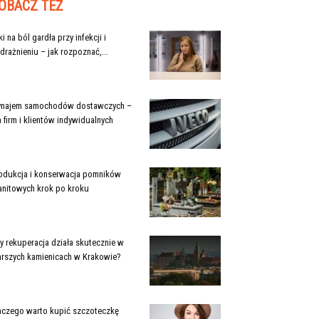
OBACZ TEŻ
ki na ból gardła przy infekcji i
drażnieniu – jak rozpoznać,...
najem samochodów dostawczych –
a firm i klientów indywidualnych
odukcja i konserwacja pomników
anitowych krok po kroku
y rekuperacja działa skutecznie w
arszych kamienicach w Krakowie?
aczego warto kupić szczoteczkę