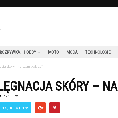
ROZRYWKA I HOBBY
MOTO
MODA
TECHNOLOGIE
acja skóry – na czym polega?
LĘGNACJA SKÓRY – N
1497
0
ierkaj) na Twitterze