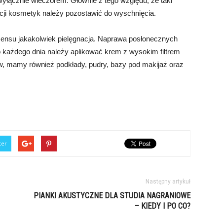
 wyłącznie wieczorem. Głównie z tego względu, że taki
acji kosmetyk należy pozostawić do wyschnięcia.
sensu jakakolwiek pielęgnacja. Naprawa posłonecznych
o każdego dnia należy aplikować krem z wysokim filtrem
 mamy również podkłady, pudry, bazy pod makijaż oraz
ter
Następny artykuł
PIANKI AKUSTYCZNE DLA STUDIA NAGRANIOWE
– KIEDY I PO CO?