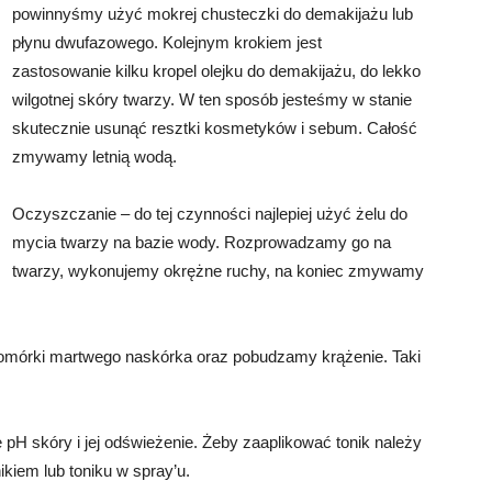
powinnyśmy użyć mokrej chusteczki do demakijażu lub
płynu dwufazowego. Kolejnym krokiem jest
zastosowanie kilku kropel olejku do demakijażu, do lekko
wilgotnej skóry twarzy. W ten sposób jesteśmy w stanie
skutecznie usunąć resztki kosmetyków i sebum. Całość
zmywamy letnią wodą.
Oczyszczanie – do tej czynności najlepiej użyć żelu do
mycia twarzy na bazie wody. Rozprowadzamy go na
twarzy, wykonujemy okrężne ruchy, na koniec zmywamy
omórki martwego naskórka oraz pobudzamy krążenie. Taki
pH skóry i jej odświeżenie. Żeby zaaplikować tonik należy
iem lub toniku w spray’u.