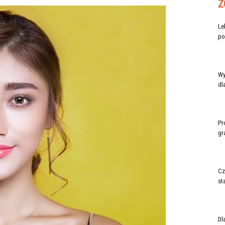
Z
Le
po
Wy
dl
Pr
gr
Cz
st
Dl