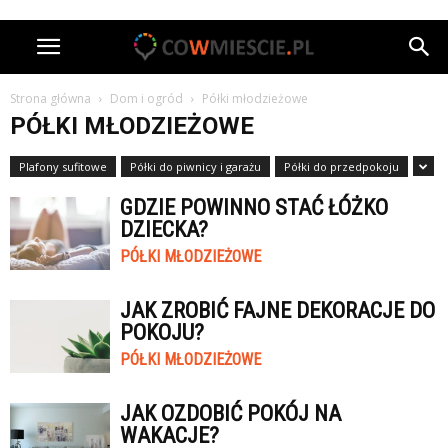
Strona główna
Dom i ogród
Półki młodzieżowe
PÓŁKI MŁODZIEŻOWE
Plafony sufitowe
Półki do piwnicy i garażu
Półki do przedpokoju
GDZIE POWINNO STAĆ ŁÓŻKO
DZIECKA?
PÓŁKI MŁODZIEŻOWE
JAK ZROBIĆ FAJNE DEKORACJE DO
POKOJU?
PÓŁKI MŁODZIEŻOWE
JAK OZDOBIĆ POKÓJ NA
WAKACJE?