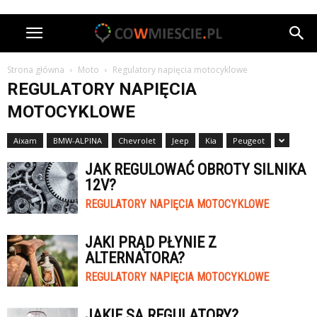
Strona główna
Moto
Regulatory napięcia motocyklowe
REGULATORY NAPIĘCIA
MOTOCYKLOWE
Aixam
BMW-ALPINA
Chevrolet
Jeep
Kia
Peugeot
JAK REGULOWAĆ OBROTY SILNIKA
12V?
REGULATORY NAPIĘCIA MOTOCYKLOWE
JAKI PRĄD PŁYNIE Z
ALTERNATORA?
REGULATORY NAPIĘCIA MOTOCYKLOWE
JAKIE SĄ REGULATORY?