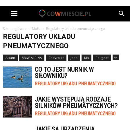
Strona główna
Moto
Regulatory układu pneumatycznego
REGULATORY UKŁADU
PNEUMATYCZNEGO
Aixam
BMW-ALPINA
Chevrolet
Jeep
Kia
Peugeot
CO TO JEST NURNIK W
SIŁOWNIKU?
REGULATORY UKŁADU PNEUMATYCZNEGO
JAKIE WYSTĘPUJĄ RODZAJE
SILNIKÓW PNEUMATYCZNYCH?
REGULATORY UKŁADU PNEUMATYCZNEGO
JAKIE SĄ URZĄDZENIA