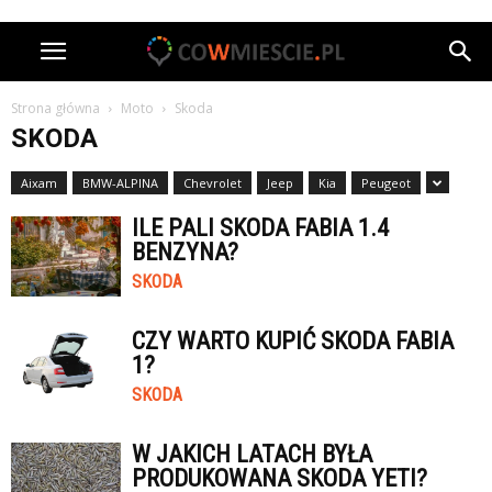
Strona główna
Moto
Skoda
SKODA
Aixam
BMW-ALPINA
Chevrolet
Jeep
Kia
Peugeot
ILE PALI SKODA FABIA 1.4
BENZYNA?
SKODA
CZY WARTO KUPIĆ SKODA FABIA
1?
SKODA
W JAKICH LATACH BYŁA
PRODUKOWANA SKODA YETI?