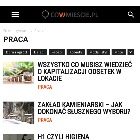
Strona główna
Praca
PRACA
Dom i ogród
Dzieci
Faceci
Kobiety
Moda i styl
Moto
WSZYSTKO CO MUSISZ WIEDZIEĆ
O KAPITALIZACJI ODSETEK W
LOKACIE
PRACA
ZAKŁAD KAMIENIARSKI – JAK
DOKONAĆ SŁUSZNEGO WYBORU?
PRACA
H1 CZYLI HIGIENA