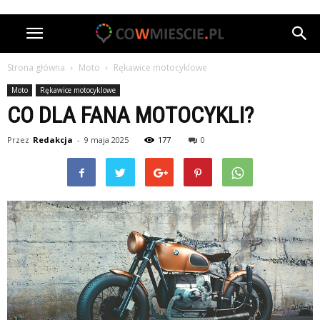
Strona główna
Moto
Rękawice motocyklowe
Moto
Rękawice motocyklowe
CO DLA FANA MOTOCYKLI?
Przez
Redakcja
-
9 maja 2025
177
0