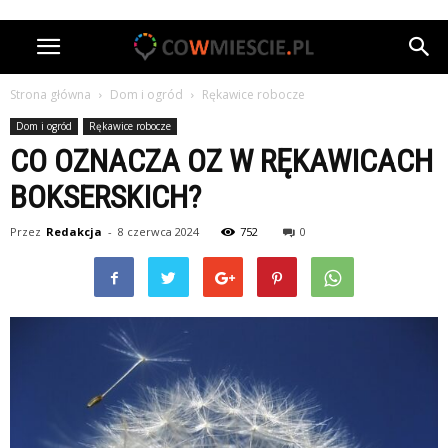
Strona główna
Dom i ogród
Rękawice robocze
Dom i ogród
Rękawice robocze
CO OZNACZA OZ W RĘKAWICACH
BOKSERSKICH?
Przez
Redakcja
-
8 czerwca 2024
752
0