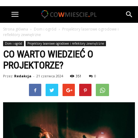
Strona główna
Dom i ogród
Projektory laserowe ogrodowe i
reflektory zewnętrzne
Dom i ogród
Projektory laserowe ogrodowe i reflektory zewnętrzne
CO WARTO WIEDZIEĆ O
PROJEKTORZE?
Przez
Redakcja
-
21 czerwca 2024
351
0