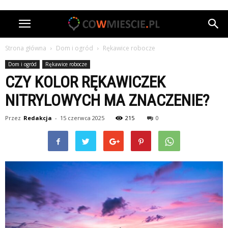
Strona główna
Dom i ogród
Rękawice robocze
Dom i ogród
Rękawice robocze
CZY KOLOR RĘKAWICZEK
NITRYLOWYCH MA ZNACZENIE?
Przez
Redakcja
-
15 czerwca 2025
215
0