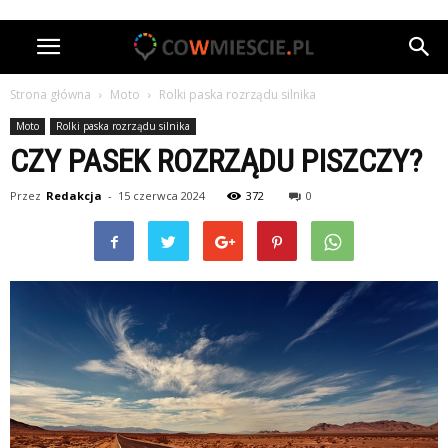
Strona główna
Moto
Rolki paska rozrządu silnika
Moto
Rolki paska rozrządu silnika
CZY PASEK ROZRZĄDU PISZCZY?
Przez
Redakcja
-
15 czerwca 2024
372
0