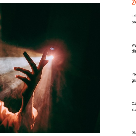
Z
Le
po
Wy
dl
Pr
gr
Cz
st
Dl