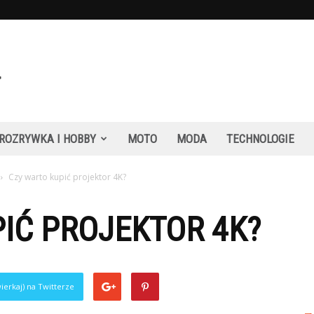
ROZRYWKA I HOBBY
MOTO
MODA
TECHNOLOGIE
Czy warto kupić projektor 4K?
IĆ PROJEKTOR 4K?
ierkaj) na Twitterze