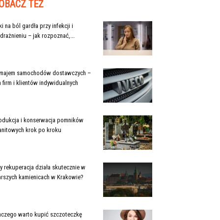
OBACZ TEŻ
ki na ból gardła przy infekcji i
drażnieniu – jak rozpoznać,...
najem samochodów dostawczych –
a firm i klientów indywidualnych
odukcja i konserwacja pomników
anitowych krok po kroku
y rekuperacja działa skutecznie w
arszych kamienicach w Krakowie?
aczego warto kupić szczoteczkę