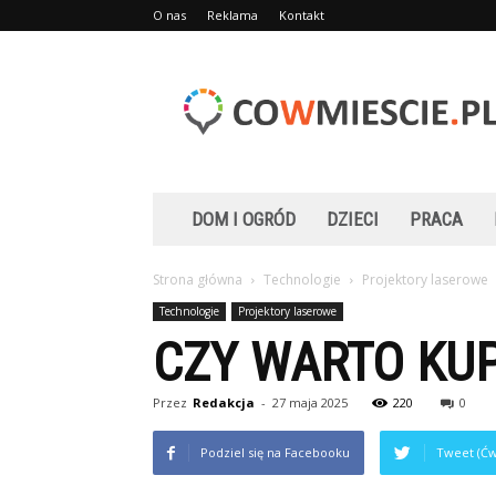
O nas
Reklama
Kontakt
Cowmiescie.pl
DOM I OGRÓD
DZIECI
PRACA
Strona główna
Technologie
Projektory laserowe
Technologie
Projektory laserowe
CZY WARTO KUP
Przez
Redakcja
-
27 maja 2025
220
0
Podziel się na Facebooku
Tweet (Ćw