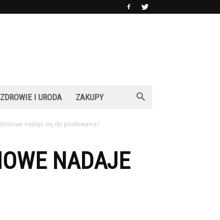
ZDROWIE I URODA
ZAKUPY
ydomowe nadaje się do podlewania?
MOWE NADAJE