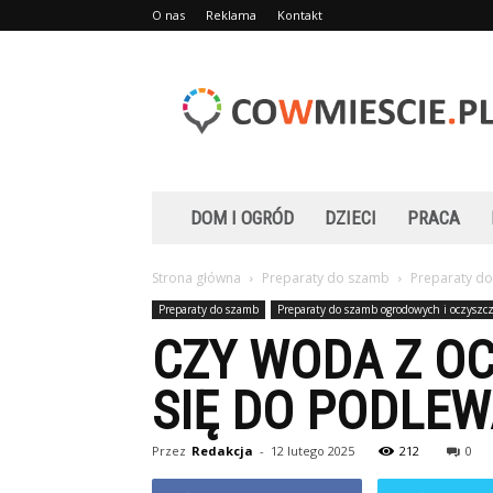
O nas
Reklama
Kontakt
Cowmiescie.pl
DOM I OGRÓD
DZIECI
PRACA
Strona główna
Preparaty do szamb
Preparaty d
Preparaty do szamb
Preparaty do szamb ogrodowych i oczysz
CZY WODA Z O
SIĘ DO PODLEW
Przez
Redakcja
-
12 lutego 2025
212
0