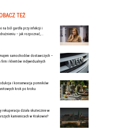
OBACZ TEŻ
ki na ból gardła przy infekcji i
drażnieniu – jak rozpoznać,...
najem samochodów dostawczych –
a firm i klientów indywidualnych
odukcja i konserwacja pomników
anitowych krok po kroku
y rekuperacja działa skutecznie w
arszych kamienicach w Krakowie?