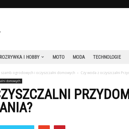
ROZRYWKA I HOBBY
MOTO
MODA
TECHNOLOGIE
o szamb ogrodowych i oczyszczalni domowych
Czy woda z oczyszczalni Prz
czalni domowych
CZYSZCZALNI PRZYDO
ANIA?