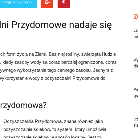
ierkaj) na Twitterze
Z
lni Przydomowe nadaje się
Le
po
form życia na Ziemi. Bez niej rośliny, zwierzęta i ludzie
Wy
, kiedy zasoby wody są coraz bardziej ograniczone, coraz
dl
tywnego wykorzystania tego cennego zasobu. Jednym z
st wykorzystanie wody z oczyszczalni Przydomowe do
Pr
gr
 Przydomowa?
Cz
Oczyszczalnia Przydomowa, znana również jako
st
oczyszczalnia ścieków, to system, który umożliwia
oczyszczanie ścieków w sposób lokalny. Jest to