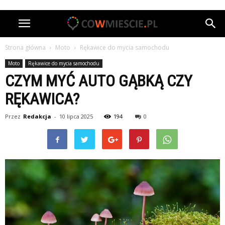
Strona główna
Moto
Rękawice do mycia samochodu
Moto
Rękawice do mycia samochodu
CZYM MYĆ AUTO GĄBKĄ CZY
RĘKAWICA?
Przez
Redakcja
-
10 lipca 2025
194
0