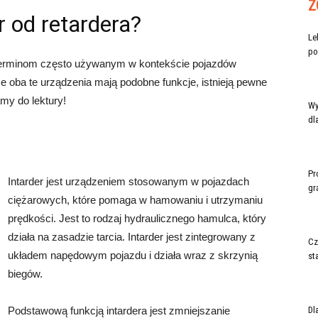
Z
r od retardera?
Le
po
 terminom często używanym w kontekście pojazdów
że oba te urządzenia mają podobne funkcje, istnieją pewne
my do lektury!
Wy
dl
Pr
Intarder jest urządzeniem stosowanym w pojazdach
gr
ciężarowych, które pomaga w hamowaniu i utrzymaniu
prędkości. Jest to rodzaj hydraulicznego hamulca, który
działa na zasadzie tarcia. Intarder jest zintegrowany z
Cz
układem napędowym pojazdu i działa wraz z skrzynią
st
biegów.
Podstawową funkcją intardera jest zmniejszanie
Dl