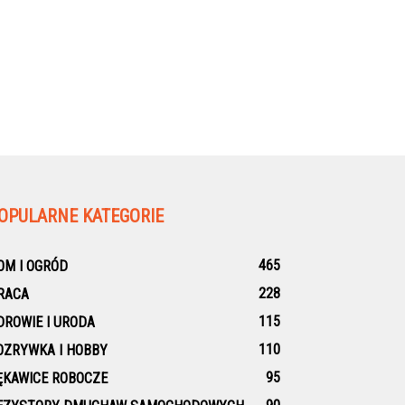
OPULARNE KATEGORIE
465
OM I OGRÓD
228
RACA
115
DROWIE I URODA
110
OZRYWKA I HOBBY
95
ĘKAWICE ROBOCZE