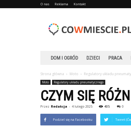
O nas
Reklama
Kontakt
Cowmiescie.pl
DOM I OGRÓD
DZIECI
PRACA
Strona główna
Moto
Regulatory układu pneumat
Moto
Regulatory układu pneumatycznego
CZYM SIĘ RÓŻN
Przez
Redakcja
-
4 lutego 2025
405
0
Podziel się na Facebooku
Tweet (Ćw