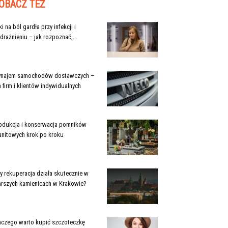
OBACZ TEŻ
ki na ból gardła przy infekcji i
drażnieniu – jak rozpoznać,...
najem samochodów dostawczych –
a firm i klientów indywidualnych
odukcja i konserwacja pomników
anitowych krok po kroku
y rekuperacja działa skutecznie w
arszych kamienicach w Krakowie?
aczego warto kupić szczoteczkę