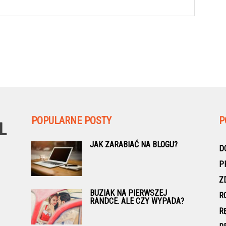
POPULARNE POSTY
P
JAK ZARABIAĆ NA BLOGU?
D
P
Z
BUZIAK NA PIERWSZEJ
R
RANDCE. ALE CZY WYPADA?
R