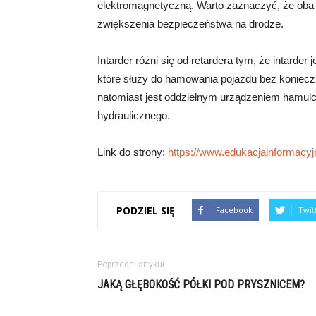
elektromagnetyczną. Warto zaznaczyć, że oba t
zwiększenia bezpieczeństwa na drodze.
Intarder różni się od retardera tym, że intard
które służy do hamowania pojazdu bez koniecz
natomiast jest oddzielnym urządzeniem hamulc
hydraulicznego.
Link do strony:
https://www.edukacjainformacyjn
PODZIEL SIĘ
Facebook
Twit
Poprzedni artykuł
JAKĄ GŁĘBOKOŚĆ PÓŁKI POD PRYSZNICEM?