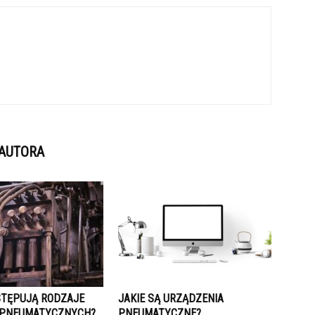
 AUTORA
STĘPUJĄ RODZAJE
JAKIE SĄ URZĄDZENIA
 PNEUMATYCZNYCH?
PNEUMATYCZNE?