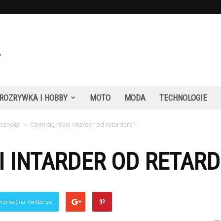
ROZRYWKA I HOBBY
MOTO
MODA
TECHNOLOGIE
ycznego
Czym się różni intarder od retardera?
I INTARDER OD RETAR
ierkaj) na Twitterze