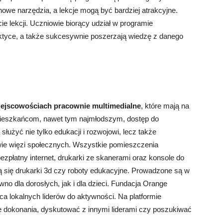
owe narzędzia, a lekcje mogą być bardziej atrakcyjne.
ie lekcji. Uczniowie biorący udział w programie
tyce, a także sukcesywnie poszerzają wiedzę z danego
iejscowościach pracownie multimedialne
, które mają na
ć mieszkańcom, nawet tym najmłodszym, dostęp do
 służyć nie tylko edukacji i rozwojowi, lecz także
wie więzi społecznych. Wszystkie pomieszczenia
zpłatny internet, drukarki ze skanerami oraz konsole do
ją się drukarki 3d czy roboty edukacyjne. Prowadzone są w
wno dla dorosłych, jak i dla dzieci. Fundacja Orange
ęca lokalnych liderów do aktywności. Na platformie
e dokonania, dyskutować z innymi liderami czy poszukiwać