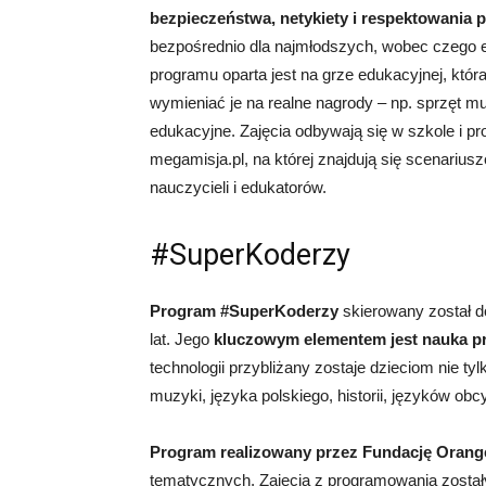
bezpieczeństwa, netykiety i respektowania p
bezpośrednio dla najmłodszych, wobec czego 
programu oparta jest na grze edukacyjnej, któ
wymieniać je na realne nagrody – np. sprzęt mul
edukacyjne. Zajęcia odbywają się w szkole i pr
megamisja.pl, na której znajdują się scenarius
nauczycieli i edukatorów.
#SuperKoderzy
Program #SuperKoderzy
skierowany został d
lat. Jego
kluczowym elementem jest nauka p
technologii przybliżany zostaje dzieciom nie tyl
muzyki, języka polskiego, historii, języków obc
Program realizowany przez Fundację Orang
tematycznych. Zajęcia z programowania zost