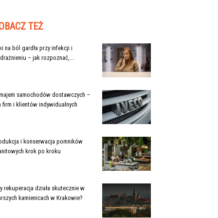
OBACZ TEŻ
ki na ból gardła przy infekcji i
drażnieniu – jak rozpoznać,...
najem samochodów dostawczych –
a firm i klientów indywidualnych
odukcja i konserwacja pomników
anitowych krok po kroku
y rekuperacja działa skutecznie w
arszych kamienicach w Krakowie?