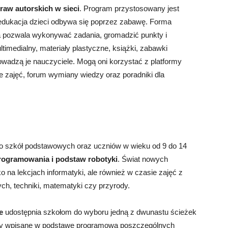
raw autorskich w sieci
. Program przystosowany jest
edukacja dzieci odbywa się poprzez zabawę. Forma
ra pozwala wykonywać zadania, gromadzić punkty i
timedialny, materiały plastyczne, książki, zabawki
owadzą je nauczyciele. Mogą oni korzystać z platformy
ze zajęć, forum wymiany wiedzy oraz poradniki dla
o szkół podstawowych oraz uczniów w wieku od 9 do 14
rogramowania i podstaw robotyki
. Świat nowych
ko na lekcjach informatyki, ale również w czasie zajęć z
ych, techniki, matematyki czy przyrody.
e
udostępnia szkołom do wyboru jedną z dwunastu ścieżek
ały wpisane w podstawę programową poszczególnych