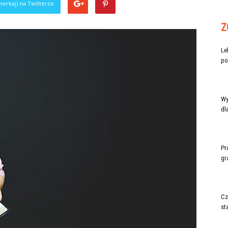
ierkaj) na Twitterze
Z
Le
po
Wy
dl
Pr
gr
Cz
st