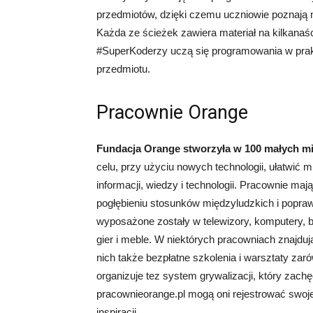
przedmiotów, dzięki czemu uczniowie poznają n
Każda ze ścieżek zawiera materiał na kilkanaśc
#SuperKoderzy uczą się programowania w prak
przedmiotu.
Pracownie Orange
Fundacja Orange stworzyła w 100 małych m
celu, przy użyciu nowych technologii, ułatwi
informacji, wiedzy i technologii. Pracownie mają
pogłębieniu stosunków międzyludzkich i popra
wyposażone zostały w telewizory, komputery, be
gier i meble. W niektórych pracowniach znajdu
nich także bezpłatne szkolenia i warsztaty zaró
organizuje tez system grywalizacji, który zach
pracownieorange.pl mogą oni rejestrować swoj
inspiracji