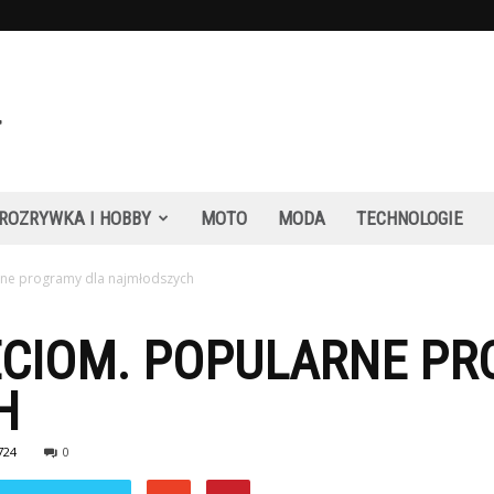
ROZRYWKA I HOBBY
MOTO
MODA
TECHNOLOGIE
rne programy dla najmłodszych
ECIOM. POPULARNE P
H
724
0