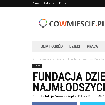
O nas
Reklama
Kontakt
Cowmiescie.pl
DOM I OGRÓD
DZIECI
PRACA
Strona główna
Dzieci
Fundacja dzieciom. Popula
Dzieci
FUNDACJA DZI
NAJMŁODSZYC
Przez
Redakcja Cowmiescie.pl
-
15 lipca 2019
1