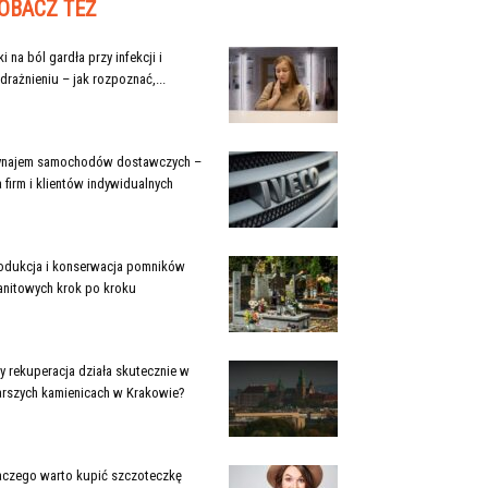
OBACZ TEŻ
ki na ból gardła przy infekcji i
drażnieniu – jak rozpoznać,...
najem samochodów dostawczych –
a firm i klientów indywidualnych
odukcja i konserwacja pomników
anitowych krok po kroku
y rekuperacja działa skutecznie w
arszych kamienicach w Krakowie?
aczego warto kupić szczoteczkę