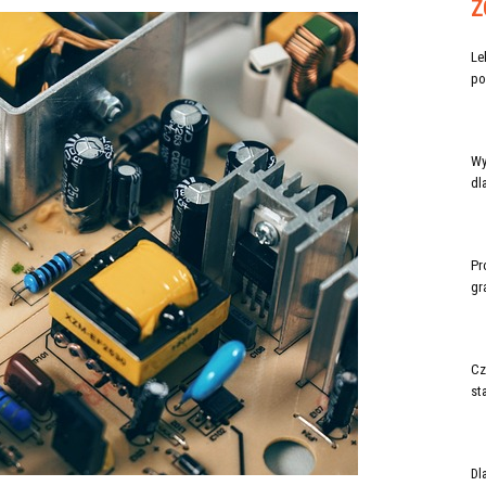
Z
Le
po
Wy
dl
Pr
gr
Cz
st
Dl