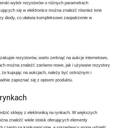
zeroki wybór rezystorów o różnych parametrach
ujących się w elektronice można znaleźć również inne
czy diody, co ułatwia kompleksowe zaopatrzenie w
 zakupie rezystorów, warto zerknąć na aukcje internetowe,
mach można znaleźć zarówno nowe, jak i używane rezystory
 że kupując na aukcjach, należy być ostrożnym i
adnie zapoznać się z opisem produktu.
 rynkach
iedzić sklepy z elektroniką na rynkach. W większych
żna znaleźć wiele stoisk oferujących elementy
ch często są konkurencyjne, a sprzedawcy mogą udzielić