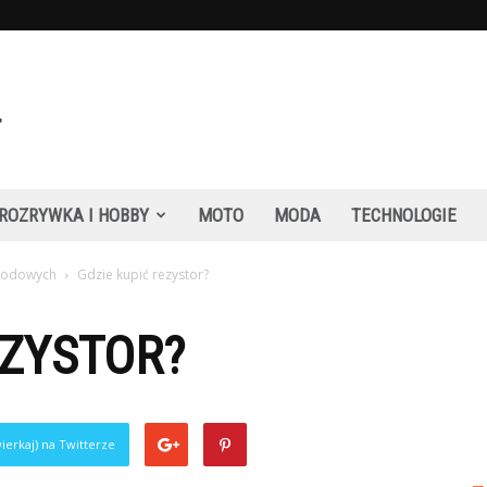
ROZRYWKA I HOBBY
MOTO
MODA
TECHNOLOGIE
hodowych
Gdzie kupić rezystor?
EZYSTOR?
ierkaj) na Twitterze