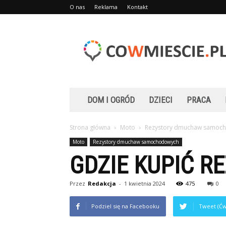
O nas
Reklama
Kontakt
Cowmiescie.pl
DOM I OGRÓD
DZIECI
PRACA
Strona główna
Moto
Rezystory dmuchaw samoc
Moto
Rezystory dmuchaw samochodowych
GDZIE KUPIĆ R
Przez
Redakcja
-
1 kwietnia 2024
475
0
Podziel się na Facebooku
Tweet (Ćw