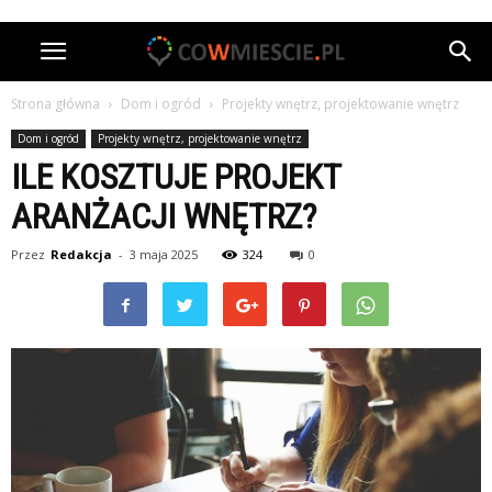
Strona główna
Dom i ogród
Projekty wnętrz, projektowanie wnętrz
Dom i ogród
Projekty wnętrz, projektowanie wnętrz
ILE KOSZTUJE PROJEKT
ARANŻACJI WNĘTRZ?
Przez
Redakcja
-
3 maja 2025
324
0