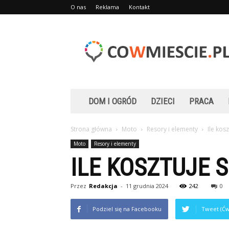
O nas
Reklama
Kontakt
Cowmiescie.pl
DOM I OGRÓD
DZIECI
PRACA
Strona główna
Moto
Resory i elementy
Ile kos
Moto
Resory i elementy
ILE KOSZTUJE 
Przez
Redakcja
-
11 grudnia 2024
242
0
Podziel się na Facebooku
Tweet (Ćw