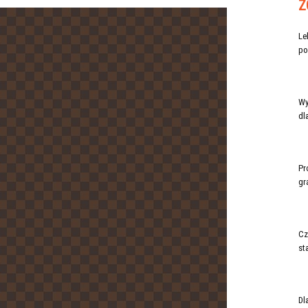
Z
Le
po
Wy
dl
Pr
gr
Cz
st
Dl