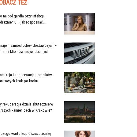
OBACZ TEŻ
ki na ból gardła przy infekcji i
drażnieniu – jak rozpoznać,...
najem samochodów dostawczych –
a firm i klientów indywidualnych
odukcja i konserwacja pomników
anitowych krok po kroku
y rekuperacja działa skutecznie w
arszych kamienicach w Krakowie?
aczego warto kupić szczoteczkę