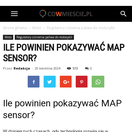
Strona główna
Moto
Regulatory ciśnienia paliwa do motocykli
Moto
Regulatory ciśnienia paliwa do motocykli
ILE POWINIEN POKAZYWAĆ MAP
SENSOR?
Przez
Redakcja
-
20 kwietnia 2024
513
0
Ile powinien pokazywać MAP
sensor?
W dzisiejszych czasach, gdy technologia rozwija się w