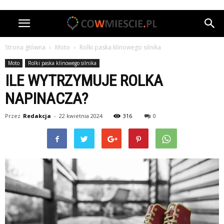
Strona główna
Moto
Rolki paska klinowego silnika
Moto
Rolki paska klinowego silnika
ILE WYTRZYMUJE ROLKA
NAPINACZA?
Przez
Redakcja
-
22 kwietnia 2024
316
0