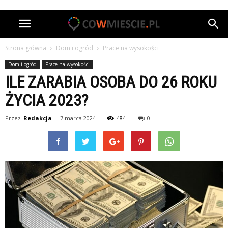
Strona główna
Dom i ogród
Prace na wysokości
Dom i ogród
Prace na wysokości
ILE ZARABIA OSOBA DO 26 ROKU
ŻYCIA 2023?
Przez
Redakcja
-
7 marca 2024
484
0