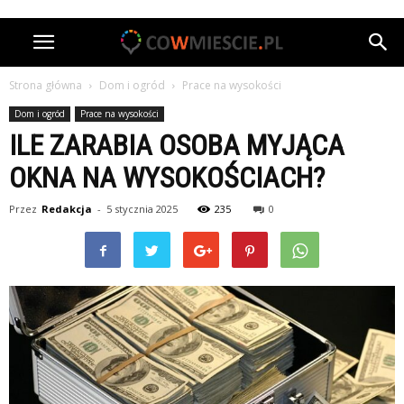
Strona główna
Dom i ogród
Prace na wysokości
Dom i ogród
Prace na wysokości
ILE ZARABIA OSOBA MYJĄCA
OKNA NA WYSOKOŚCIACH?
Przez
Redakcja
-
5 stycznia 2025
235
0