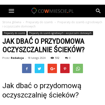
Strona główna
Preparaty do szamb
Preparaty do szamb ogrodowych
i oczyszczalni domowych
Preparaty do szamb
Preparaty do szamb ogrodowych i oczyszczalni domowych
JAK DBAĆ O PRZYDOMOWA
OCZYSZCZALNIE ŚCIEKÓW?
Przez
Redakcja
-
18 lutego 2024
512
0
Jak dbać o przydomową
oczyszczalnię ścieków?