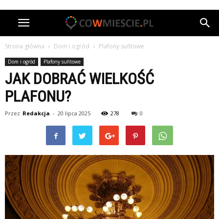
Strona główna
Dom i ogród
Plafony sufitowe
Dom i ogród
Plafony sufitowe
JAK DOBRAĆ WIELKOŚĆ
PLAFONU?
Przez
Redakcja
-
20 lipca 2025
278
0