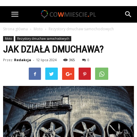
Strona główna
Moto
Rezystory dmuchaw samochodowych
Moto
Rezystory dmuchaw samochodowych
JAK DZIAŁA DMUCHAWA?
Przez
Redakcja
-
12 lipca 2024
365
0