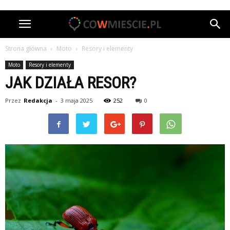
Strona główna
Moto
Resory i elementy
Moto
Resory i elementy
JAK DZIAŁA RESOR?
Przez
Redakcja
-
3 maja 2025
252
0