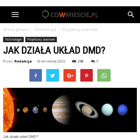
Strona główna
Technologie
Projektory laserowe
Technologie
Projektory laserowe
JAK DZIAŁA UKŁAD DMD?
Przez
Redakcja
-
30 września 2025
258
0
Jak działa układ DMD?