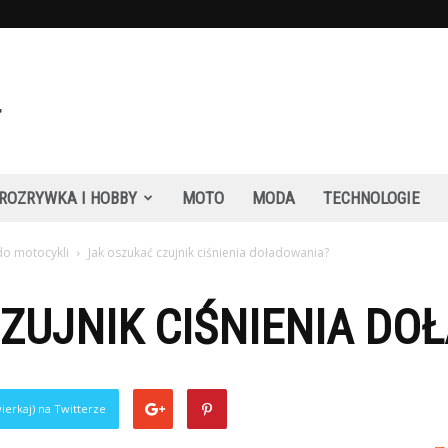
ROZRYWKA I HOBBY
MOTO
MODA
TECHNOLOGIE
do motocykli
Jak oszukać czujnik ciśnienia doładowania?
ZUJNIK CIŚNIENIA DO
ierkaj) na Twitterze