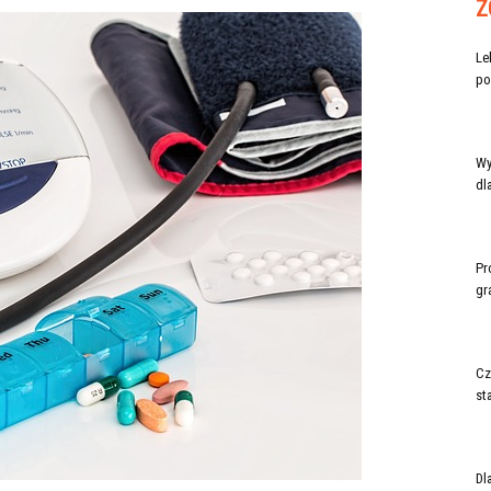
Z
Le
po
Wy
dl
Pr
gr
Cz
st
Dl