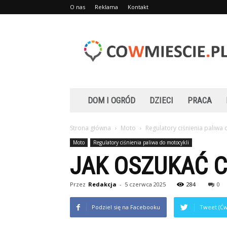
O nas
Reklama
Kontakt
Cowmiescie.pl
DOM I OGRÓD
DZIECI
PRACA
Strona główna
Moto
Regulatory ciśnienia paliwa 
Moto
Regulatory ciśnienia paliwa do motocykli
JAK OSZUKAĆ C
Przez
Redakcja
-
5 czerwca 2025
284
0
Podziel się na Facebooku
Tweet (Ćw