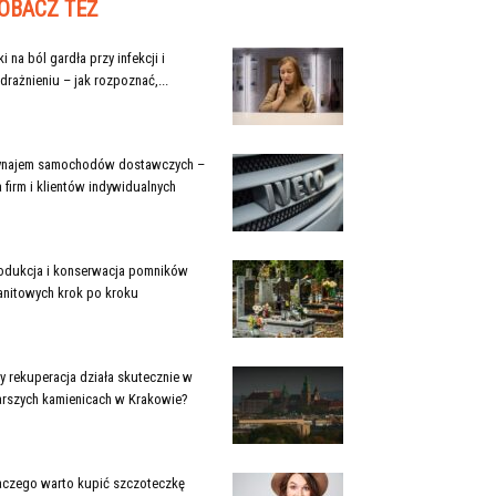
OBACZ TEŻ
ki na ból gardła przy infekcji i
drażnieniu – jak rozpoznać,...
najem samochodów dostawczych –
a firm i klientów indywidualnych
odukcja i konserwacja pomników
anitowych krok po kroku
y rekuperacja działa skutecznie w
arszych kamienicach w Krakowie?
aczego warto kupić szczoteczkę