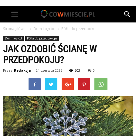
Strona główna
Dom i ogród
Półki do przedpokoju
Dom i ogród
Półki do przedpokoju
JAK OZDOBIĆ ŚCIANĘ W
PRZEDPOKOJU?
Przez
Redakcja
-
24 czerwca 2025
203
0