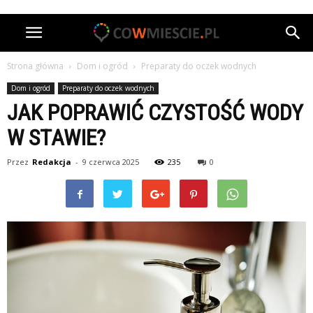
Strona główna
Dom i ogród
Preparaty do oczek wodnych
Dom i ogród
Preparaty do oczek wodnych
JAK POPRAWIĆ CZYSTOŚĆ WODY
W STAWIE?
Przez
Redakcja
-
9 czerwca 2025
235
0