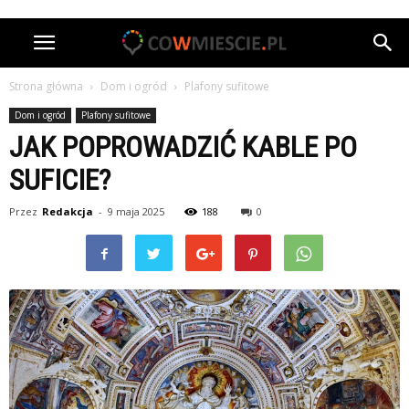
Strona główna
Dom i ogród
Plafony sufitowe
Dom i ogród
Plafony sufitowe
JAK POPROWADZIĆ KABLE PO
SUFICIE?
Przez
Redakcja
-
9 maja 2025
188
0