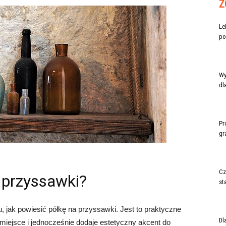
Z
Le
po
Wy
dl
Pr
gr
Cz
 przyssawki?
st
 jak powiesić półkę na przyssawki. Jest to praktyczne
Dl
miejsce i jednocześnie dodaje estetyczny akcent do