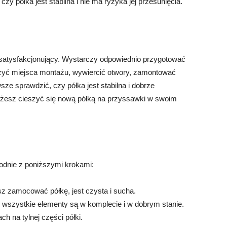
y półka jest stabilna i nie ma ryzyka jej przesunięcia.
 satysfakcjonujący. Wystarczy odpowiednio przygotować
zyć miejsca montażu, wywiercić otwory, zamontować
sze sprawdzić, czy półka jest stabilna i dobrze
żesz cieszyć się nową półką na przyssawki w swoim
odnie z poniższymi krokami:
esz zamocować półkę, jest czysta i sucha.
że wszystkie elementy są w komplecie i w dobrym stanie.
h na tylnej części półki.