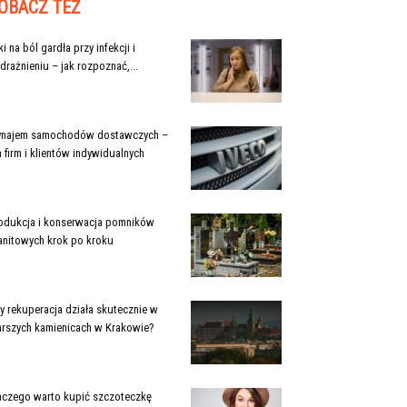
OBACZ TEŻ
ki na ból gardła przy infekcji i
drażnieniu – jak rozpoznać,...
najem samochodów dostawczych –
a firm i klientów indywidualnych
odukcja i konserwacja pomników
anitowych krok po kroku
y rekuperacja działa skutecznie w
arszych kamienicach w Krakowie?
aczego warto kupić szczoteczkę