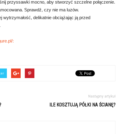
ciśnij przyssawki mocno, aby stworzyć szczelne połączenie.
e zamocowana. Sprawdź, czy nie ma luzów.
ej wytrzymałość, delikatnie obciążając ją przed
.
ure.pl/:
ter
Następny artykuł
?
ILE KOSZTUJĄ PÓŁKI NA ŚCIANĘ?