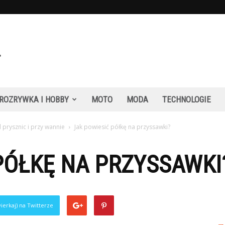
ROZRYWKA I HOBBY
MOTO
MODA
TECHNOLOGIE
 prysznic i przy wannie
Jak powiesić półkę na przyssawki?
PÓŁKĘ NA PRZYSSAWKI
ierkaj) na Twitterze