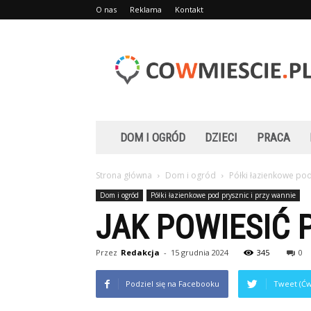
O nas
Reklama
Kontakt
Cowmiescie.pl
DOM I OGRÓD
DZIECI
PRACA
Strona główna
Dom i ogród
Półki łazienkowe pod
Dom i ogród
Półki łazienkowe pod prysznic i przy wannie
JAK POWIESIĆ 
Przez
Redakcja
-
15 grudnia 2024
345
0
Podziel się na Facebooku
Tweet (Ćw