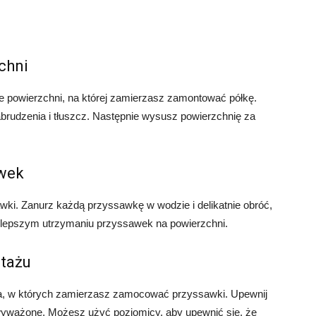
chni
 powierzchni, na której zamierzasz zamontować półkę.
abrudzenia i tłuszcz. Następnie wysusz powierzchnię za
awek
wki. Zanurz każdą przyssawkę w wodzie i delikatnie obróć,
 lepszym utrzymaniu przyssawek na powierzchni.
ntażu
ca, w których zamierzasz zamocować przyssawki. Upewnij
wyważone. Możesz użyć poziomicy, aby upewnić się, że