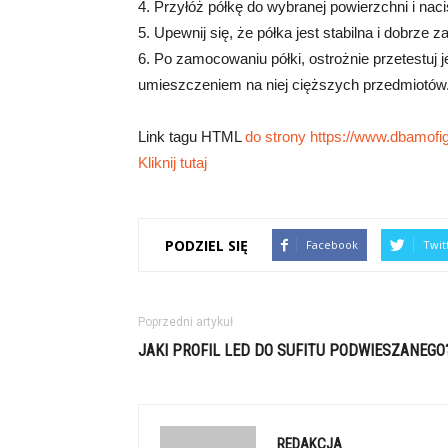
4. Przyłóż półkę do wybranej powierzchni i na
5. Upewnij się, że półka jest stabilna i dobrz
6. Po zamocowaniu półki, ostrożnie przetestuj j
umieszczeniem na niej cięższych przedmiotów
Link tagu HTML
do strony https://www.dbamofig
Kliknij tutaj
PODZIEL SIĘ
Facebook
Twit
Poprzedni artykuł
JAKI PROFIL LED DO SUFITU PODWIESZANEGO
REDAKCJA