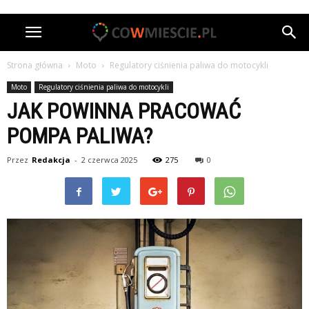
Strona główna
Moto
Regulatory ciśnienia paliwa do motocykli
Moto
Regulatory ciśnienia paliwa do motocykli
JAK POWINNA PRACOWAĆ
POMPA PALIWA?
Przez
Redakcja
-
2 czerwca 2025
275
0