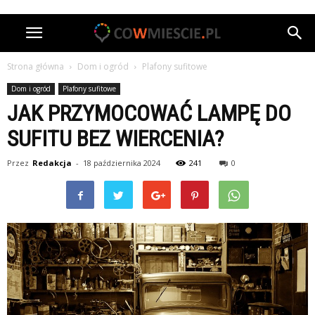
Strona główna
Dom i ogród
Plafony sufitowe
Dom i ogród
Plafony sufitowe
JAK PRZYMOCOWAĆ LAMPĘ DO
SUFITU BEZ WIERCENIA?
Przez
Redakcja
-
18 października 2024
241
0