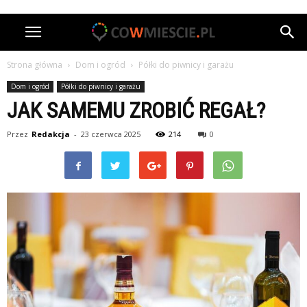
Strona główna
Dom i ogród
Półki do piwnicy i garażu
Dom i ogród
Półki do piwnicy i garażu
JAK SAMEMU ZROBIĆ REGAŁ?
Przez
Redakcja
-
23 czerwca 2025
214
0