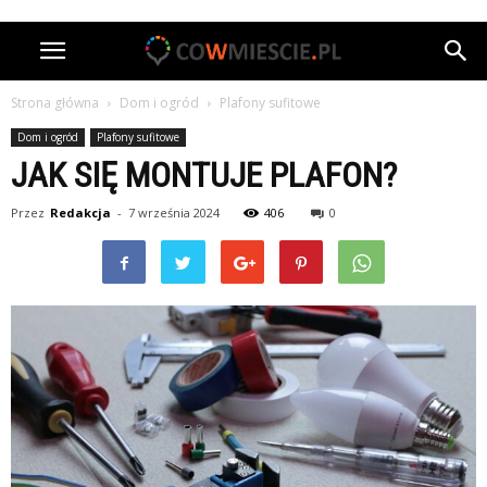
Strona główna
Dom i ogród
Plafony sufitowe
Dom i ogród
Plafony sufitowe
JAK SIĘ MONTUJE PLAFON?
Przez
Redakcja
-
7 września 2024
406
0