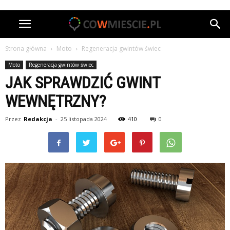
Strona główna
Moto
Regeneracja gwintów świec
Moto
Regeneracja gwintów świec
JAK SPRAWDZIĆ GWINT
WEWNĘTRZNY?
Przez
Redakcja
-
25 listopada 2024
410
0