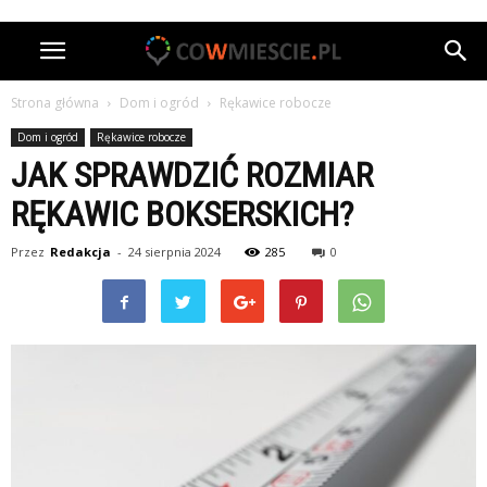
Strona główna
Dom i ogród
Rękawice robocze
Dom i ogród
Rękawice robocze
JAK SPRAWDZIĆ ROZMIAR
RĘKAWIC BOKSERSKICH?
Przez
Redakcja
-
24 sierpnia 2024
285
0