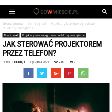
Strona główna
Dom i ogród
Projektory laserowe ogrodowe i
reflektory zewnętrzne
Dom i ogród
Projektory laserowe ogrodowe i reflektory zewnętrzne
JAK STEROWAĆ PROJEKTOREM
PRZEZ TELEFON?
Przez
Redakcja
-
4 grudnia 2024
215
0