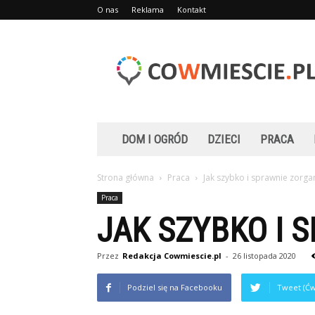
O nas
Reklama
Kontakt
Cowmiescie.pl
DOM I OGRÓD
DZIECI
PRACA
Strona główna
Praca
Jak szybko i sprawnie zorg
Praca
JAK SZYBKO I
Przez
Redakcja Cowmiescie.pl
-
26 listopada 2020
Podziel się na Facebooku
Tweet (Ćw