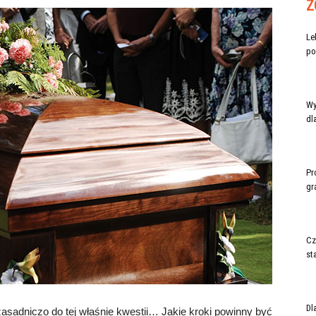
Z
Le
po
Wy
dl
Pr
gr
Cz
st
Dl
sadniczo do tej właśnie kwestii… Jakie kroki powinny być