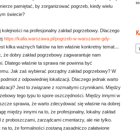
so
mierze pamiętać, by zorganizować pogrzeb, kiedy wielu
łym świecie?
j kolejności na profesjonalny zakład pogrzebowy. Dlaczego
K
ej
https://kalla.warszawa.pl/pogrzeb-w-warszawie-gdy-
Ka
jest kilka ważnych faktów na ten właśnie konkretny temat…
k, że dobry zakład pogrzebowy zagwarantuje nam
. Dlatego właśnie ta sprawa nie powinna być
emu. Jak zaś wybierać porządny zakład pogrzebowy? W
podmiot z odpowiedniej lokalizacji. Dlaczego jednak warto
jalizacji? Jest to związane z rozmaitymi czynnikami. Między
rzebowy tego typu to spore oszczędności. Między innymi w
szcze sprawia, że warto zdecydować się właśnie na dobrej
ę między innymi na to, że profesjonalny, lokalny zakład
z proboszczami, zarządcami cmentarzy, ale nie tylko.
na to, że formalności zostaną zasadniczo załatwione