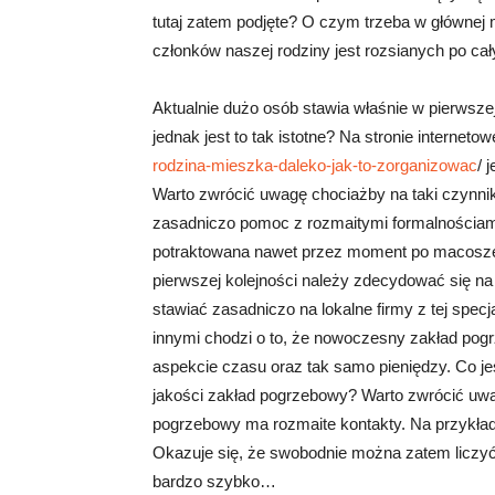
tutaj zatem podjęte? O czym trzeba w głównej 
członków naszej rodziny jest rozsianych po ca
Aktualnie dużo osób stawia właśnie w pierwsze
jednak jest to tak istotne? Na stronie internetow
rodzina-mieszka-daleko-jak-to-zorganizowac
/ 
Warto zwrócić uwagę chociażby na taki czynni
zasadniczo pomoc z rozmaitymi formalnościami
potraktowana nawet przez moment po macosz
pierwszej kolejności należy zdecydować się na 
stawiać zasadniczo na lokalne firmy z tej spec
innymi chodzi o to, że nowoczesny zakład pog
aspekcie czasu oraz tak samo pieniędzy. Co je
jakości zakład pogrzebowy? Warto zwrócić uwag
pogrzebowy ma rozmaite kontakty. Na przykład 
Okazuje się, że swobodnie można zatem liczyć 
bardzo szybko…