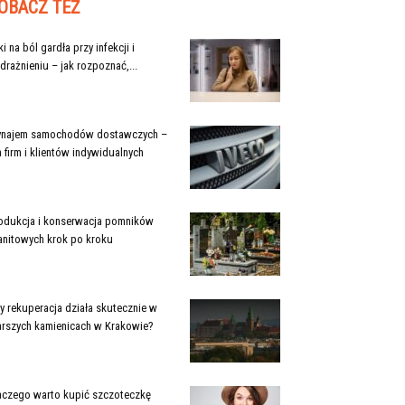
OBACZ TEŻ
ki na ból gardła przy infekcji i
drażnieniu – jak rozpoznać,...
najem samochodów dostawczych –
a firm i klientów indywidualnych
odukcja i konserwacja pomników
anitowych krok po kroku
y rekuperacja działa skutecznie w
arszych kamienicach w Krakowie?
aczego warto kupić szczoteczkę