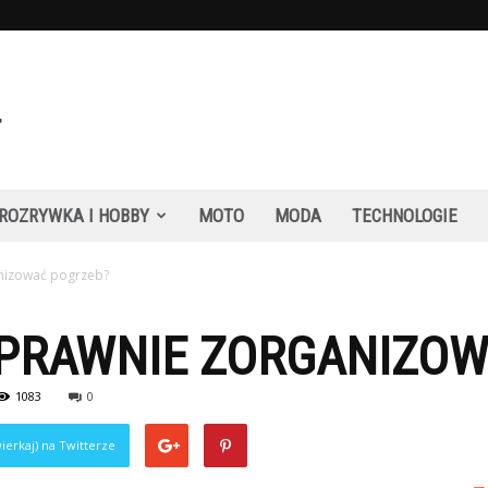
ROZRYWKA I HOBBY
MOTO
MODA
TECHNOLOGIE
anizować pogrzeb?
 SPRAWNIE ZORGANIZO
1083
0
ierkaj) na Twitterze