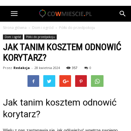
Strona główna
Dom i ogród
Półki do przedpokoju
Dom i ogród
Półki do przedpokoju
JAK TANIM KOSZTEM ODNOWIĆ
KORYTARZ?
Przez
Redakcja
-
28 kwietnia 2024
357
0
Jak tanim kosztem odnowić
korytarz?
Wielu z nas zastanawia się, jak odświeżyć wnętrze swojego