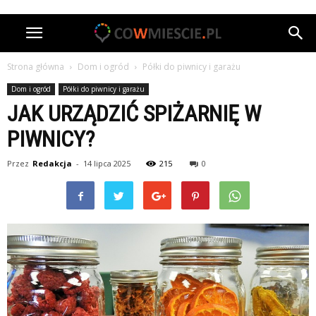
Strona główna
Dom i ogród
Półki do piwnicy i garażu
Dom i ogród
Półki do piwnicy i garażu
JAK URZĄDZIĆ SPIŻARNIĘ W
PIWNICY?
Przez
Redakcja
-
14 lipca 2025
215
0