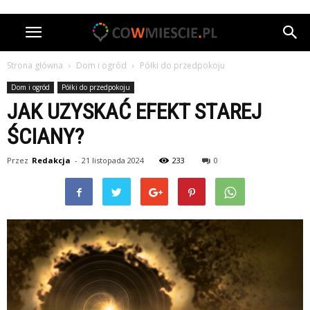
Strona główna
Dom i ogród
Półki do przedpokoju
Dom i ogród
Półki do przedpokoju
JAK UZYSKAĆ EFEKT STAREJ
ŚCIANY?
Przez
Redakcja
-
21 listopada 2024
233
0