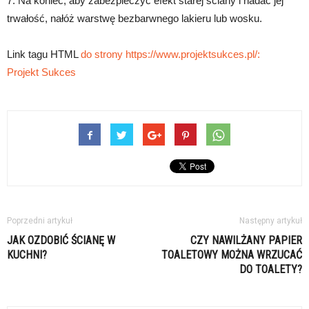
7. Na koniec, aby zabezpieczyć efekt starej ściany i nadać jej
trwałość, nałóż warstwę bezbarwnego lakieru lub wosku.
Link tagu HTML
do strony https://www.projektsukces.pl/:
Projekt Sukces
Poprzedni artykuł
Następny artykuł
JAK OZDOBIĆ ŚCIANĘ W
CZY NAWILŻANY PAPIER
KUCHNI?
TOALETOWY MOŻNA WRZUCAĆ
DO TOALETY?