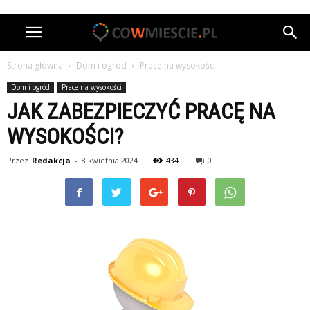
Strona główna
Dom i ogród
Prace na wysokości
Dom i ogród
Prace na wysokości
JAK ZABEZPIECZYĆ PRACĘ NA
WYSOKOŚCI?
Przez
Redakcja
-
8 kwietnia 2024
434
0