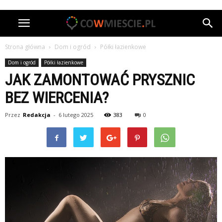
Strona główna
Dom i ogród
Półki łazienkowe
Dom i ogród
Półki łazienkowe
JAK ZAMONTOWAĆ PRYSZNIC
BEZ WIERCENIA?
Przez
Redakcja
-
6 lutego 2025
383
0