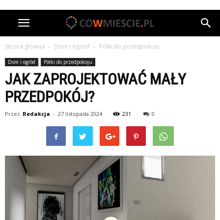
Strona główna
Dom i ogród
Półki do przedpokoju
Dom i ogród
Półki do przedpokoju
JAK ZAPROJEKTOWAĆ MAŁY
PRZEDPOKÓJ?
Przez
Redakcja
-
27 listopada 2024
231
0