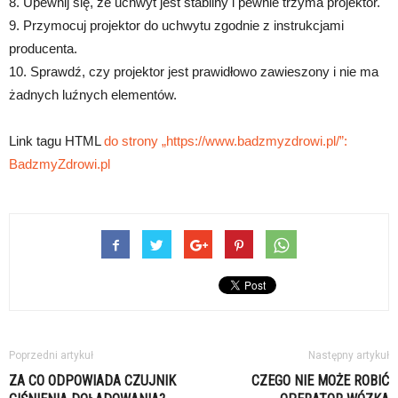
8. Upewnij się, że uchwyt jest stabilny i pewnie trzyma projektor.
9. Przymocuj projektor do uchwytu zgodnie z instrukcjami
producenta.
10. Sprawdź, czy projektor jest prawidłowo zawieszony i nie ma
żadnych luźnych elementów.
Link tagu HTML
do strony „https://www.badzmyzdrowi.pl/”:
BadzmyZdrowi.pl
Poprzedni artykuł
Następny artykuł
ZA CO ODPOWIADA CZUJNIK
CZEGO NIE MOŻE ROBIĆ