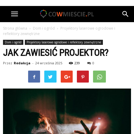
Strona główna
Dom i ogród
Projektory laserowe ogrodowe i
reflektory zewnętrzne
Dom i ogród
Projektory laserowe ogrodowe i reflektory zewnętrzne
JAK ZAWIESIĆ PROJEKTOR?
Przez
Redakcja
-
24 września 2025
239
0