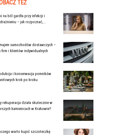
OBACZ TEŻ
ki na ból gardła przy infekcji i
drażnieniu – jak rozpoznać,...
najem samochodów dostawczych –
a firm i klientów indywidualnych
odukcja i konserwacja pomników
anitowych krok po kroku
y rekuperacja działa skutecznie w
arszych kamienicach w Krakowie?
aczego warto kupić szczoteczkę