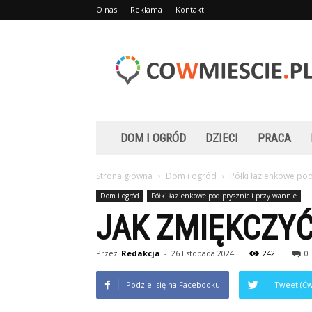
O nas
Reklama
Kontakt
Cowmiescie.pl
DOM I OGRÓD
DZIECI
PRACA
Strona główna
Dom i ogród
Półki łazienkowe pod
Dom i ogród
Półki łazienkowe pod prysznic i przy wannie
JAK ZMIĘKCZY
Przez
Redakcja
-
26 listopada 2024
242
0
Podziel się na Facebooku
Tweet (Ćw