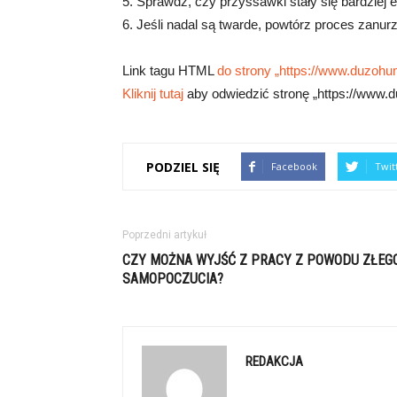
5. Sprawdź, czy przyssawki stały się bardziej e
6. Jeśli nadal są twarde, powtórz proces zanurz
Link tagu HTML
do strony „https://www.duzohum
Kliknij tutaj
aby odwiedzić stronę „https://www.d
PODZIEL SIĘ
Facebook
Twit
Poprzedni artykuł
CZY MOŻNA WYJŚĆ Z PRACY Z POWODU ZŁEG
SAMOPOCZUCIA?
REDAKCJA