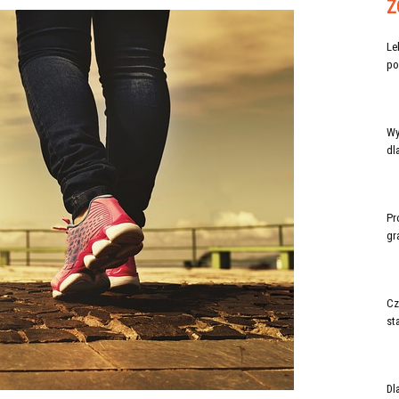
Z
Le
po
Wy
dl
Pr
gr
Cz
st
Dl