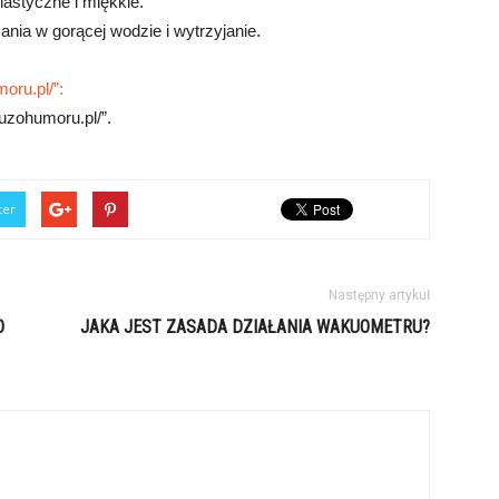
lastyczne i miękkie.
ania w gorącej wodzie i wytrzyjanie.
oru.pl/”:
uzohumoru.pl/”.
ter
Następny artykuł
O
JAKA JEST ZASADA DZIAŁANIA WAKUOMETRU?